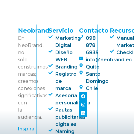
Neobrand
Servicio
Contacto
Recurs
En
Marketing
098
Manual
NeoBrand,
Digital
878
Market
no
Diseño
6835
Checkl
solo
WEB
info@neobrand.ec
construimos
Branding
Quito
marcas;
Registro
Santo
creamos
de
Domingo
conexiones
marca
Chile
significativas
Asesoría
con
personalizada
la
Pautas
audiencia.
publicitarias
digitales
Inspira,
Naming