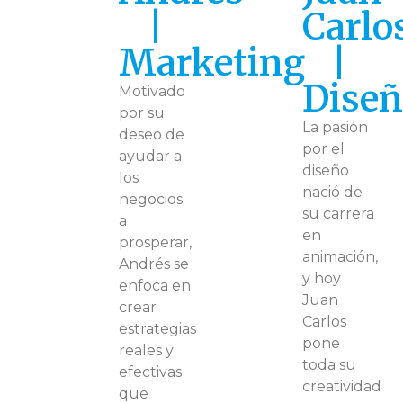
|
Carlo
Marketing
|
Dise
Motivado
por su
La pasión
deseo de
por el
ayudar a
diseño
los
nació de
negocios
su carrera
a
en
prosperar,
animación,
Andrés se
y hoy
enfoca en
Juan
crear
Carlos
estrategias
pone
reales y
toda su
efectivas
creatividad
que