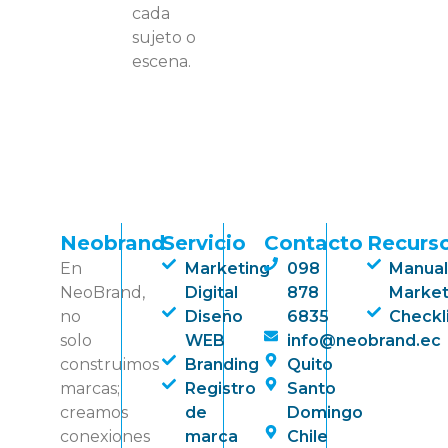
cada
sujeto o
escena.
Neobrand
Servicio
Contacto
Recurs
En
Marketing
098
Manual
NeoBrand,
Digital
878
Market
no
Diseño
6835
Checkl
solo
WEB
info@neobrand.ec
construimos
Branding
Quito
marcas;
Registro
Santo
creamos
de
Domingo
conexiones
marca
Chile