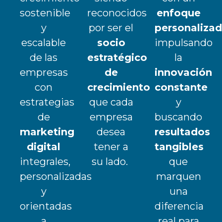
sostenible
reconocidos
enfoque
y
por ser el
personaliza
escalable
socio
impulsando
de las
estratégico
la
empresas
de
innovación
con
crecimiento
constante
estrategias
que cada
y
de
empresa
buscando
marketing
desea
resultados
digital
tener a
tangibles
integrales,
su lado.
que
personalizadas
marquen
y
una
orientadas
diferencia
a
real para