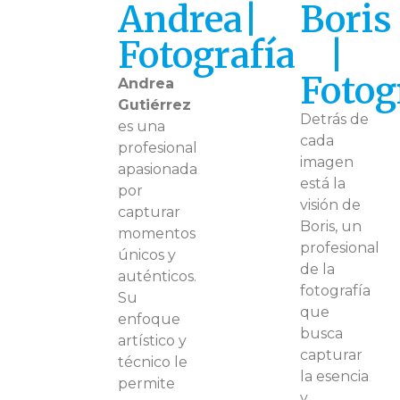
Andrea|
Boris
Fotografía
|
Fotog
Andrea
Gutiérrez
Detrás de
es una
cada
profesional
imagen
apasionada
está la
por
visión de
capturar
Boris, un
momentos
profesional
únicos y
de la
auténticos.
fotografía
Su
que
enfoque
busca
artístico y
capturar
técnico le
la esencia
permite
y