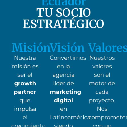
Ecuador
TU SOCIO
ESTRATÉGICO
Misión
Visión
Valore
Nuestra
Convertirnos
Nuestros
misión es
en la
valores
ser el
agencia
son el
growth
líder de
motor de
partner
marketing
cada
que
digital
proyecto.
impulsa
en
Nos
el
Latinoamérica,
compromete
crecimiento
siendo
con un